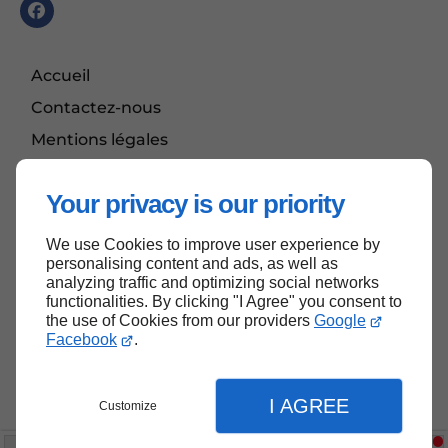
Accueil
Contactez-nous
Mentions légales
Plan du site
Your privacy is our priority
We use Cookies to improve user experience by
Haut de page
personalising content and ads, as well as
analyzing traffic and optimizing social networks
functionalities. By clicking "I Agree" you consent to
the use of Cookies from our providers
Google
Facebook
.
I AGREE
Customize