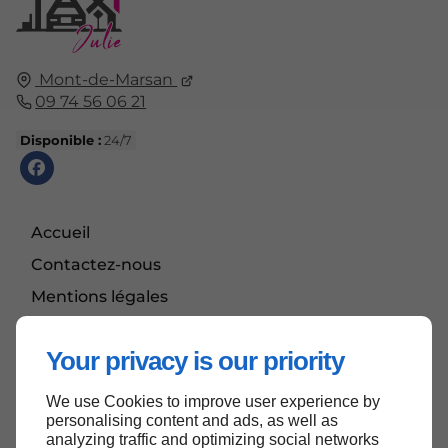
Mont-de-Marsan
09 74 56 06 21
Disponible :
24/7
Accueil
Contactez-nous
Mentions légales
Plan du site
Your privacy is our priority
We use Cookies to improve user experience by
Haut de page
personalising content and ads, as well as
analyzing traffic and optimizing social networks