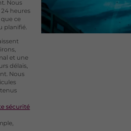
nt. Nous
t 24 heures
 que ce
planifié.
issent
irons,
mal et une
urs délais,
ent. Nous
icules
etenus
te sécurité
imple,