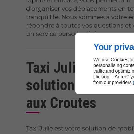
rapide et efficace, vous permettant
d'organiser vos déplacements en t
tranquillité. Nous sommes à votre 
répondre à toutes vos questions et v
un service personnalisé.
Your priva
We use Cookies to
Taxi Julie : votre
personalising conte
traffic and optimizi
clicking "I Agree" 
solution de mobili
from our providers
aux Croutes
Taxi Julie est votre solution de mobil