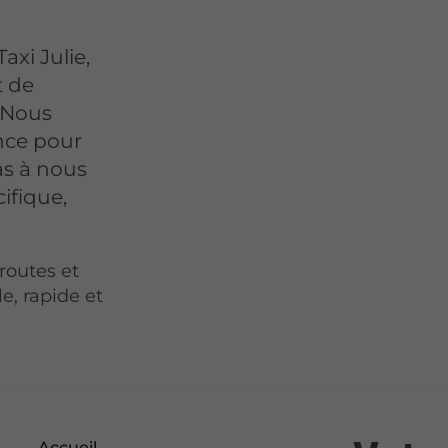
axi Julie,
t de
. Nous
nce pour
as à nous
ifique,
Croutes et
e, rapide et
Accueil