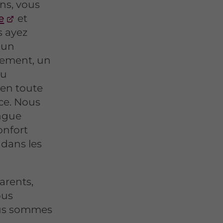
ons, vous
e
et
s ayez
 un
nement, un
ou
 en toute
ce. Nous
ongue
onfort
 dans les
arents,
ous
ous sommes