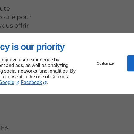
oute
écoute pour
ous offrir
cy is our priority
 improve user experience by
Customize
nt and ads, as well as analyzing
ng social networks functionalities. By
you consent to the use of Cookies
té
Google
Facebook
.
ité