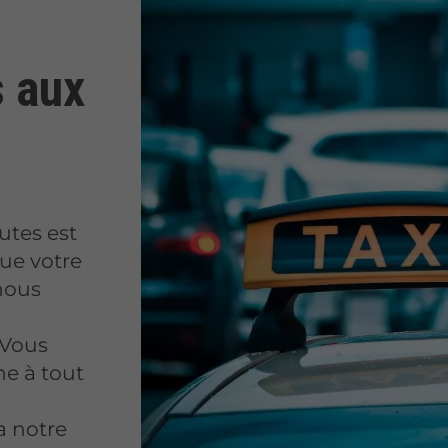
s aux
utes est
que votre
 nous
Vous
e à tout
a notre